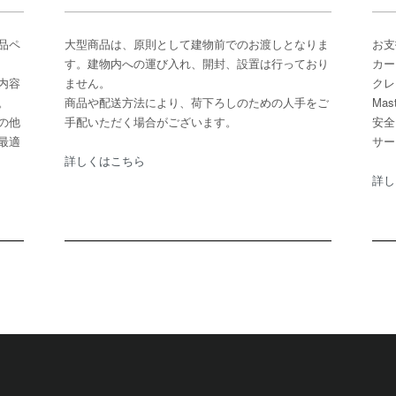
品ペ
大型商品は、原則として建物前でのお渡しとなりま
お支
す。建物内への運び入れ、開封、設置は行っており
カー
内容
ません。
クレ
。
商品や配送方法により、荷下ろしのための人手をご
Ma
の他
手配いただく場合がございます。
安全
最適
サー
詳しくはこちら
詳し