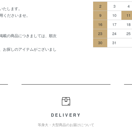
2
3
4
いたします。
利用くださいませ。
9
10
11
16
17
18
23
24
25
掲載の商品につきましては、順次
30
31
、お探しのアイテムがございまし
DELIVERY
等身大・大型商品のお届けについて