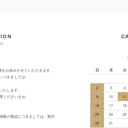
ION
C
内
日
月
火
業務をお休みさせていただきます。
につきましては、
2
3
4
いたします。
利用くださいませ。
9
10
11
16
17
18
23
24
25
掲載の商品につきましては、順次
30
31