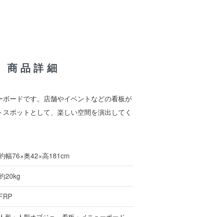
 / 商品詳細
ーボードです。店舗やイベントなどの看板が
トスポットとして、楽しい空間を演出してく
約幅76×奥42×高181cm
約20kg
FRP
人形・人型オブジェ
看板・メニューボード