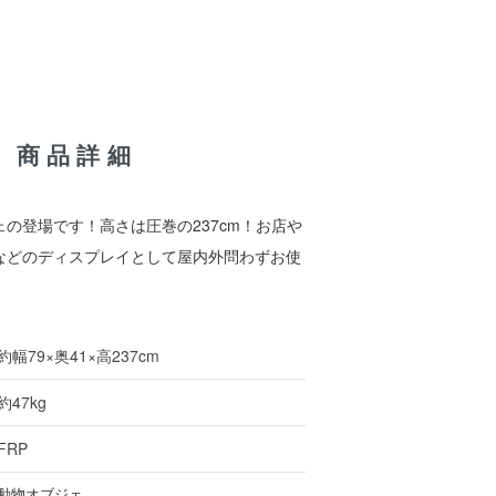
 / 商品詳細
の登場です！高さは圧巻の237cm！お店や
などのディスプレイとして屋内外問わずお使
約幅79×奥41×高237cm
約47kg
FRP
動物オブジェ